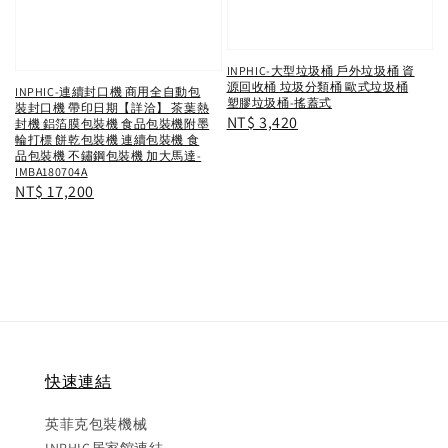
INPHIC-大型垃圾桶 戶外垃圾桶 資
源回收桶 垃圾分類桶 歐式垃圾桶
INPHIC-連續封口機 商用全自動包
塑膠垃圾桶-搖蓋式
裝封口機 帶印日期【詳洽】 茶葉熱
Regular
NT$ 3,420
封機 鋁箔膜包裝機 食品包裝機附墨
輪打標 餅乾包裝機 連續包裝機 食
price
品包裝機 不鏽鋼包裝機 加大馬達-
IMBA180704A
Regular
NT$ 17,200
price
快速連結
英菲克包裝機械