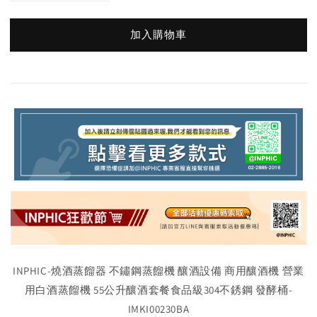
加入購物車
INPHIC-燒酒蒸餾器 不鏽鋼蒸餾機 釀酒設備 商用釀酒機 營業
用白酒蒸餾機 55公升釀酒套餐食品級304不銹鋼 發酵桶-
IMKI00230BA