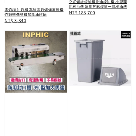
立式螺旋榨油機香油榨油機 小型商
用榨油機 家用芝麻榨濾一體榨油機
電炸鍋 油炸機 單缸電炸爐炸薯條機
Regular
NT$ 183,700
炸雞翅機整機加厚油炸鍋
price
Regular
NT$ 3,340
price