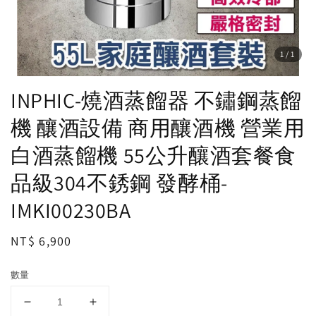
1
/1
INPHIC-燒酒蒸餾器 不鏽鋼蒸餾
機 釀酒設備 商用釀酒機 營業用
白酒蒸餾機 55公升釀酒套餐食
品級304不銹鋼 發酵桶-
IMKI00230BA
Regular
NT$ 6,900
price
數量