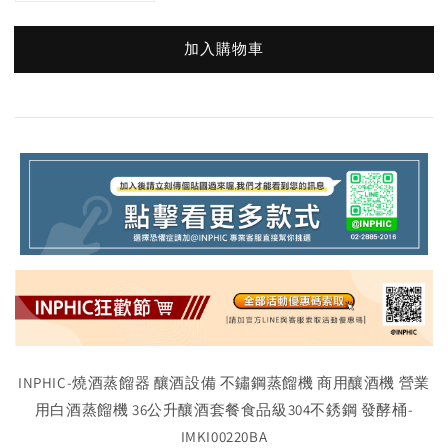
加入購物車
INPHIC-燒酒蒸餾器 釀酒設備 不鏽鋼蒸餾機 商用釀酒機 營業
用白酒蒸餾機 36公升釀酒套餐食品級304不銹鋼 發酵桶-
IMKI00220BA