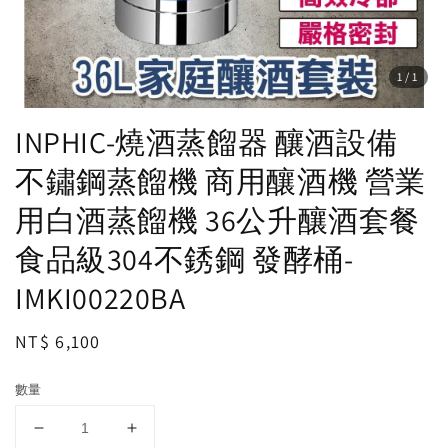
1
/1
INPHIC-燒酒蒸餾器 釀酒設備
不鏽鋼蒸餾機 商用釀酒機 營業
用白酒蒸餾機 36公升釀酒套餐
食品級304不銹鋼 發酵桶-
IMKI00220BA
Regular
NT$ 6,100
price
數量