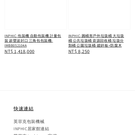
INPHIC-圓桶形戶外垃圾桶 大垃圾
INPHIC-包裝機 自動包裝機 計量包
桶 公共垃圾桶 資源回收桶 垃圾分
裝 超聲波封口 三角包包裝機-
類桶 公園垃圾桶-鍍鋅板+防腐木
IMBB052104A
Regular
NT$ 8,250
Regular
NT$ 1,418,000
price
price
快速連結
英菲克包裝機械
INPHIC居家館連結