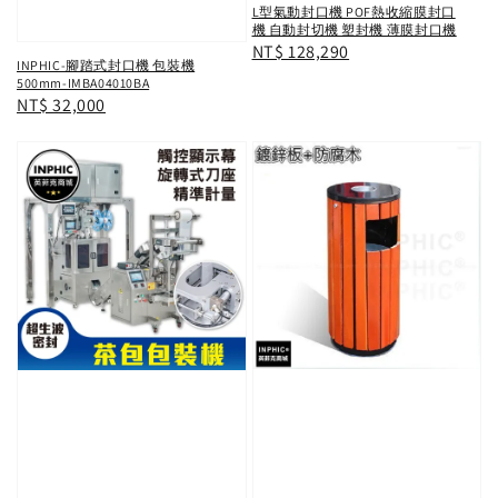
L型氣動封口機 POF熱收縮膜封口
機 自動封切機 塑封機 薄膜封口機
Regular
NT$ 128,290
INPHIC-腳踏式封口機 包裝機
price
500mm-IMBA04010BA
Regular
NT$ 32,000
price