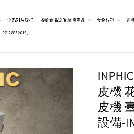
全系列垃圾桶
餐飲食品設備.飯店用品
食物模型
商辦
02-28852016】
INPH
皮機 
皮機 
設備-IM