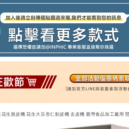
 生花生脫皮機 花生大豆杏仁剝皮機 去皮機 臺灣食品加工廠用 營業設