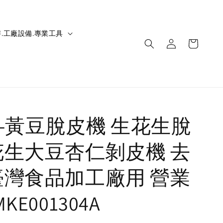
.工廠設備.專業工具
IC-黃豆脫皮機 生花生脫
花生大豆杏仁剝皮機 去
臺灣食品加工廠用 營業
KE001304A