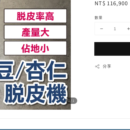
Regular
NT$ 116,900
price
數量
分享
1
/1