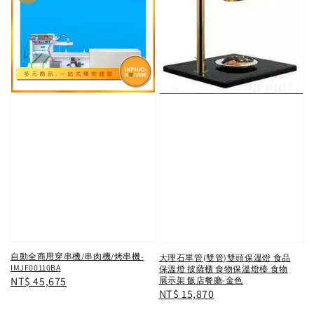
自動全商用穿串機/串肉機/烤串機-
大理石單管(雙管)雙頭保溫燈 食品
IMJF00110BA
保溫燈 披薩櫃 食物保溫燈檯 食物
Regular
NT$ 45,675
展示架 飯店餐廳-金色
Regular
NT$ 15,870
price
price