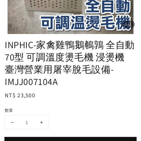
1
/1
INPHIC-家禽雞鴨鵝鵪鶉 全自動
70型 可調溫度燙毛機 浸燙機
臺灣營業用屠宰脫毛設備-
IMJJ007104A
Regular
NT$ 23,500
price
數量