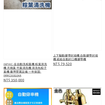
上下驅動膠帶封箱機 自動膠帶封箱
機 紙箱自動封口機膠帶機
Regular
NT$ 79,520
INPHIC-全自動洗粽葉機 粽葉清洗
機 月桃葉 竹葉清洗機 清洗包粽子
price
葉機 臺灣營業設備 一年保固-
IMMC008104A
Regular
NT$ 350,000
price