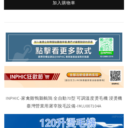
加入購物車
INPHIC-家禽雞鴨鵝鵪鶉 全自動70型 可調溫度燙毛機 浸燙機
臺灣營業用屠宰脫毛設備-IMJJ007104A