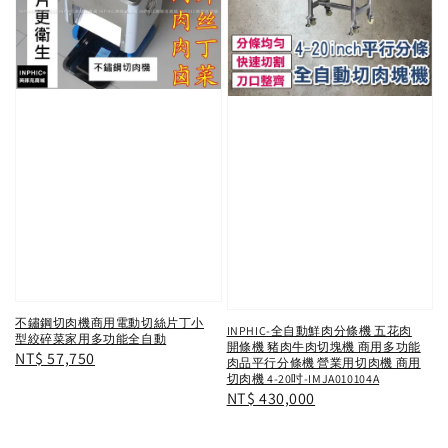
不鏽鋼切肉機商用電動切絲片丁小
INPHIC-全自動鮮肉分條機 五花肉
型絞碎菜家用多功能全自動
開條機 豬肉牛肉切塊機 商用多功能
Regular
NT$ 57,750
肉品平行分條機 營業用切肉機 商用
切肉機 4-20吋-IMJA010104A
price
Regular
NT$ 430,000
price