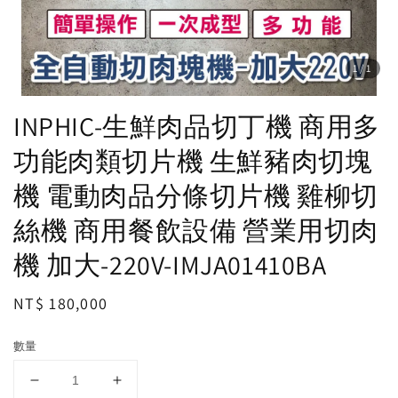
1
/1
INPHIC-生鮮肉品切丁機 商用多
功能肉類切片機 生鮮豬肉切塊
機 電動肉品分條切片機 雞柳切
絲機 商用餐飲設備 營業用切肉
機 加大-220V-IMJA01410BA
Regular
NT$ 180,000
price
數量