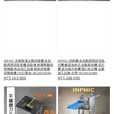
INPHIC-生鮮牧場土雞切塊機 全自
INPHIC-切肉機 全自動商用斜切魚
動商用切排骨機 剁砍條 鮮雞鴨鵝排
片機 酸菜魚肉片 自動殺魚機 切片
骨雞腿 肉品加工設備 鮮肉切塊機
機 多功能片魚機 雙口魚片機 水產
切雞塊機 150訂製款-IMJA014304A
加工設備 台灣-IMJA01220BA
Regular
NT$ 163,800
Regular
NT$ 266,000
price
price