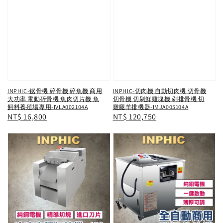
INPHIC-鋸骨機 碎骨機 碎魚機 商用
INPHIC-切肉機 自動切肉機 切骨機
大功率 電動碎骨機 魚肉切片機 魚
切骨機 切剁鮮雞塊機 剁排骨機 切
飼料養殖場專用-IVLA002104A
雞腿羊排機器-IMJA005104A
Regular
NT$ 16,800
Regular
NT$ 120,750
price
price