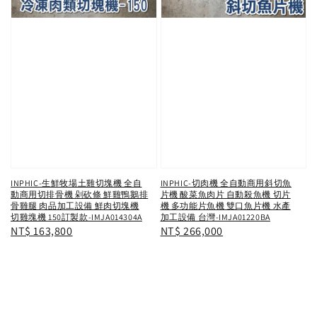
INPHIC-生鮮牧場土雞切塊機 全自
INPHIC-切肉機 全自動商用斜切魚
動商用切排骨機 剁砍條 鮮雞鴨鵝排
片機 酸菜魚肉片 自動殺魚機 切片
骨雞腿 肉品加工設備 鮮肉切塊機
機 多功能片魚機 雙口魚片機 水產
切雞塊機 150訂製款-IMJA014304A
加工設備 台灣-IMJA01220BA
Regular
NT$ 163,800
Regular
NT$ 266,000
price
price