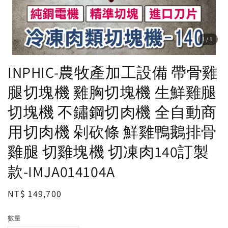
1
/1
INPHIC-農牧產加工設備 帶骨雞
腿切塊機 雞胸切塊機 生鮮雞腿
切塊機 不鏽鋼切肉機 全自動商
用切肉機 剁砍條 鮮雞鴨鵝排骨
雞腿 切雞塊機 切凍肉140訂製
款-IMJA014104A
Regular
NT$ 149,700
price
數量