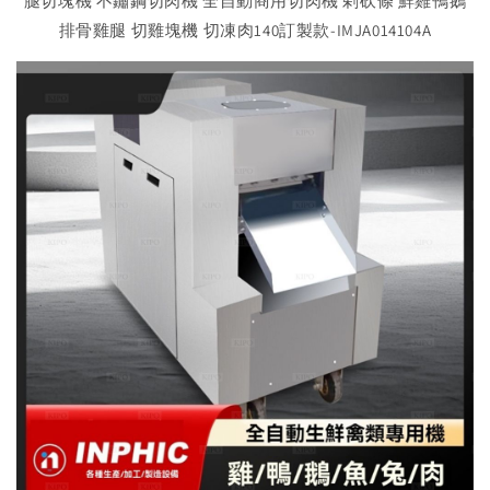
腿切塊機 不鏽鋼切肉機 全自動商用切肉機 剁砍條 鮮雞鴨鵝
排骨雞腿 切雞塊機 切凍肉140訂製款-IMJA014104A