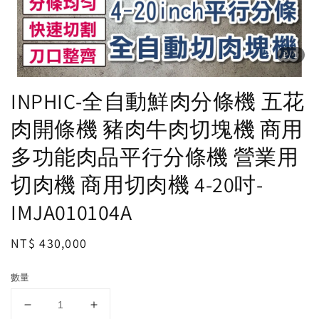
1
/1
INPHIC-全自動鮮肉分條機 五花
肉開條機 豬肉牛肉切塊機 商用
多功能肉品平行分條機 營業用
切肉機 商用切肉機 4-20吋-
IMJA010104A
Regular
NT$ 430,000
price
數量