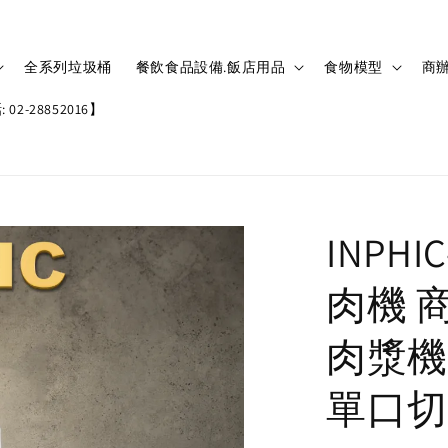
全系列垃圾桶
餐飲食品設備.飯店用品
食物模型
商辦
02-28852016】
INPH
肉機 
肉漿機
單口切