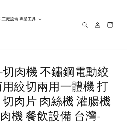
.工廠設備.專業工具
IC-切肉機 不鏽鋼電動絞
商用絞切兩用一體機 打
 切肉片 肉絲機 灌腸機
肉機 餐飲設備 台灣-