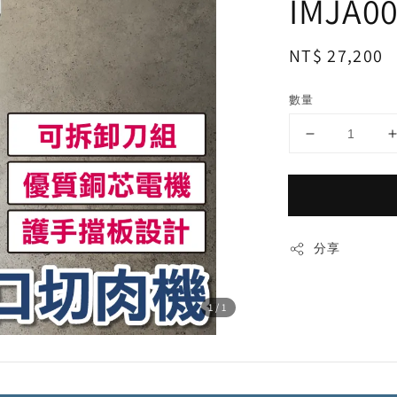
IMJA0
Regular
NT$ 27,200
price
數量
分享
1
/1