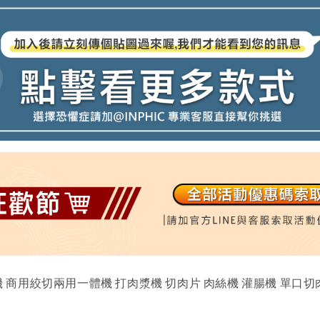
機 商用絞切兩用一體機 打肉漿機 切肉片 肉絲機 灌腸機 單口切肉機 