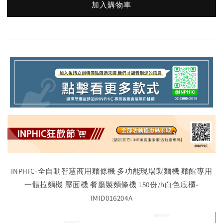
加入購物車
INPHIC-全自動智慧商用麵條機 多功能現場製麵機 麵館專用
一體拉麵機 壓面機 餐廳製麵條機 150份/h白色底櫃-
IMID016204A