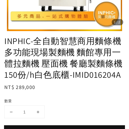
1
/2
INPHIC-全自動智慧商用麵條機
多功能現場製麵機 麵館專用一
體拉麵機 壓面機 餐廳製麵條機
150份/h白色底櫃-IMID016204A
Regular
NT$ 289,000
price
數量