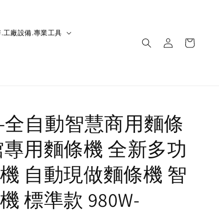
.工廠設備.專業工具
HIC-全自動智慧商用麵條
館專用麵條機 全新多功
機 自動現做麵條機 智
 標準款 980W-