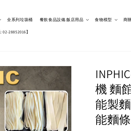
全系列垃圾桶
餐飲食品設備.飯店用品
食物模型
商辦
02-28852016】
INP
機 麵
能製麵
能麵條機