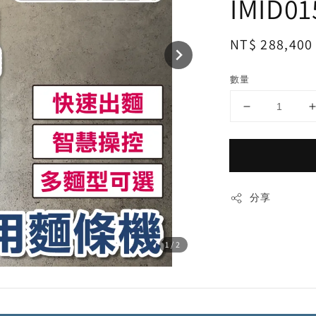
IMID01
Regular
NT$ 288,400
price
數量
分享
1
/2