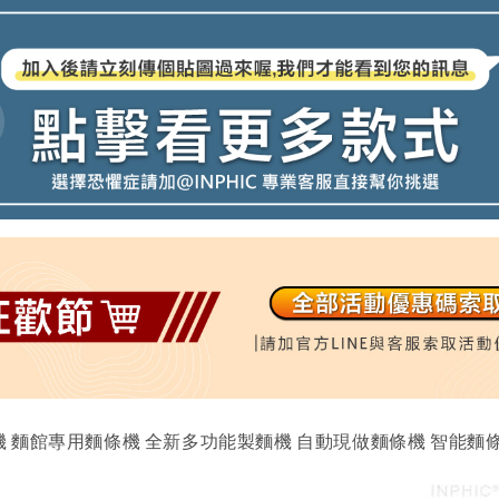
機 麵館專用麵條機 全新多功能製麵機 自動現做麵條機 智能麵條機 標準款