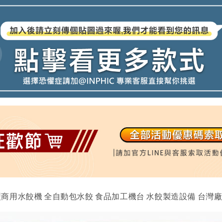
KG 大型商用水餃機 全自動包水餃 食品加工機台 水餃製造設備 台灣廠商