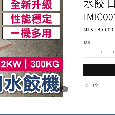
水餃 
IMIC00
Regular
NT$ 180,000
price
數量
分享
1
/1