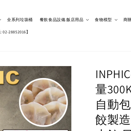
全系列垃圾桶
餐飲食品設備.飯店用品
食物模型
商辦
02-28852016】
INPH
量30
自動包
餃製造