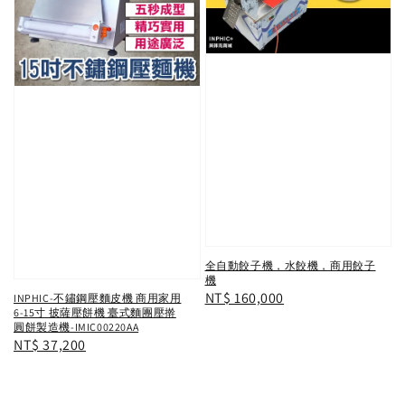
全自動餃子機，水餃機，商用餃子
機
Regular
NT$ 160,000
INPHIC-不鏽鋼壓麵皮機 商用家用
6-15寸 披薩壓餅機 臺式麵團壓擀
price
圓餅製造機-IMIC00220AA
Regular
NT$ 37,200
price