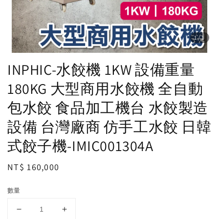
1
/1
INPHIC-水餃機 1KW 設備重量
180KG 大型商用水餃機 全自動
包水餃 食品加工機台 水餃製造
設備 台灣廠商 仿手工水餃 日韓
式餃子機-IMIC001304A
Regular
NT$ 160,000
price
數量