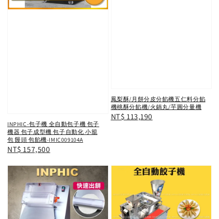
鳳梨酥/月餅分皮分餡機五仁料分餡
機桃酥分餡機/火鍋丸/芋圓分量機
Regular
NT$ 113,190
INPHIC-包子機 全自動包子機 包子
price
機器 包子成型機 包子自動化 小籠
包 饅頭 包餡機-IMIC009104A
Regular
NT$ 157,500
price