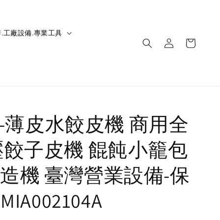
.工廠設備.專業工具
IC-薄皮水餃皮機 商用全
壓餃子皮機 餛飩小籠包
造機 臺灣營業設備-保
MIA002104A