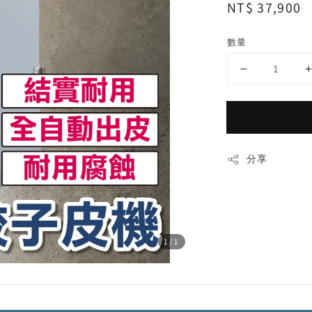
Regular
NT$ 37,900
price
數量
分享
1
/1