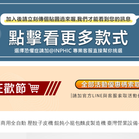
機 商用全自動 壓餃子皮機 餛飩小籠包麵皮製造機 臺灣營業設備-保固1