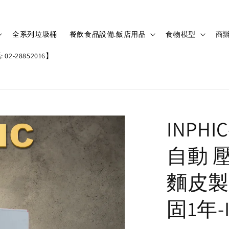
全系列垃圾桶
餐飲食品設備.飯店用品
食物模型
商辦
02-28852016】
INPH
自動 
麵皮製
固1年-I