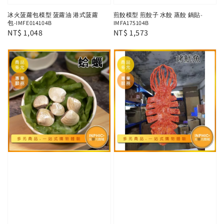
冰火菠蘿包模型 菠蘿油 港式菠蘿
煎餃模型 煎餃子 水餃 蒸餃 鍋貼-
包-IMFE014104B
IMFA175104B
Regular
NT$ 1,048
Regular
NT$ 1,573
price
price