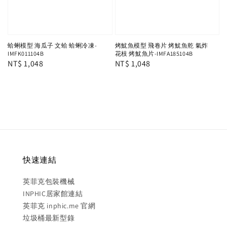
蛤蜊模型 海瓜子 文蛤 蛤蜊冷凍-
烤魷魚模型 飛卷片 烤魷魚乾 氣炸
IMFK011104B
花枝 烤魷魚片-IMFA185104B
Regular
NT$ 1,048
Regular
NT$ 1,048
price
price
快速連結
英菲克包裝機械
INPHIC居家館連結
英菲克 inphic.me 官網
垃圾桶最新型錄