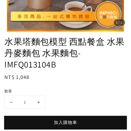
1
/1
水果塔麵包模型 西點餐盒 水果
丹麥麵包 水果麵包-
IMFQ013104B
Regular
NT$ 1,048
price
數量
加入購物車