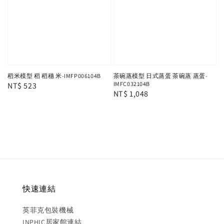
稻米模型 稻 稻穗 米-IMFP006104B
茶碗蒸模型 日式蒸蛋 茶碗蒸 蒸蛋-
IMFC032104B
Regular
NT$ 523
Regular
NT$ 1,048
price
price
快速連結
英菲克包裝機械
INPHIC居家館連結