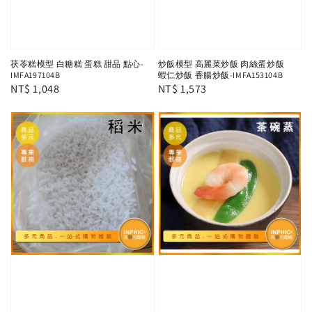
茯苓糕模型 白糖糕 蛋糕 甜品 點心-
炒飯模型 高麗菜炒飯 肉絲蛋炒飯
IMFA197104B
蝦仁炒飯 香腸炒飯-IMFA153104B
Regular
NT$ 1,048
Regular
NT$ 1,573
price
price