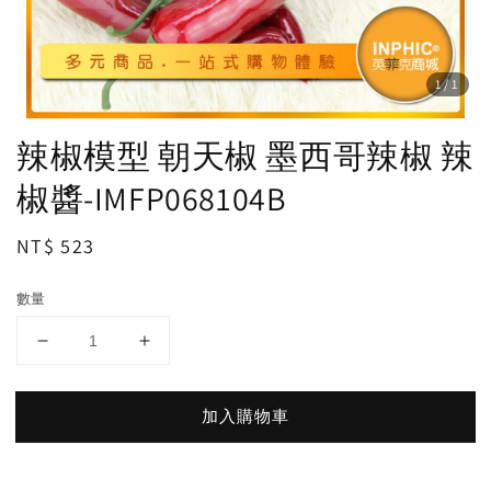
1
/1
辣椒模型 朝天椒 墨西哥辣椒 辣
椒醬-IMFP068104B
Regular
NT$ 523
price
數量
加入購物車