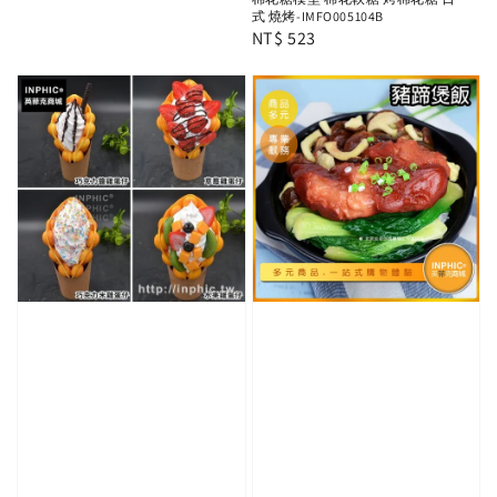
price
式 燒烤-IMFO005104B
Regular
NT$ 523
price