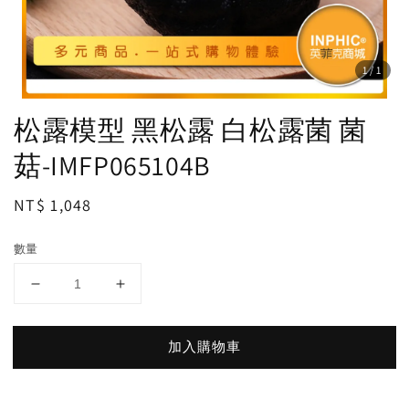
1
/1
松露模型 黑松露 白松露菌 菌
菇-IMFP065104B
Regular
NT$ 1,048
price
數量
加入購物車