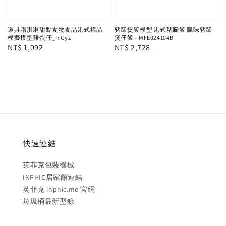
道具霜淇淋甜點食物食品港式樣品
豬蹄煲飯模型 港式豬腳飯 臘味豬蹄
模擬模型雞蛋仔_mCyz
煲仔飯 -IMFE024104B
Regular
NT$ 1,092
Regular
NT$ 2,728
price
price
快速連結
英菲克包裝機械
INPHIC居家館連結
英菲克 inphic.me 官網
垃圾桶最新型錄