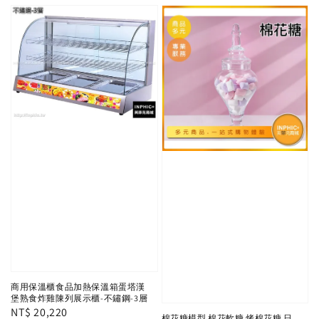
商用保溫櫃食品加熱保溫箱蛋塔漢
堡熟食炸雞陳列展示櫃-不鏽鋼-3層
Regular
NT$ 20,220
棉花糖模型 棉花軟糖 烤棉花糖 日