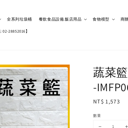
全系列垃圾桶
餐飲食品設備.飯店用品
食物模型
商辦
02-28852016】
蔬菜籃
-IMFP0
Regular
NT$ 1,573
price
數量