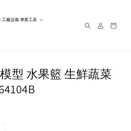
.工廠設備.專業工具
模型 水果籃 生鮮蔬菜
64104B