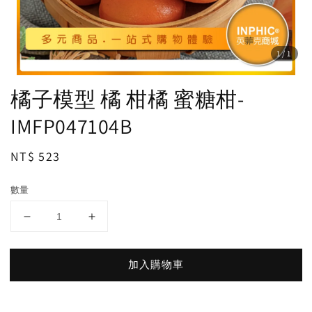
1
/1
橘子模型 橘 柑橘 蜜糖柑-
IMFP047104B
Regular
NT$ 523
price
數量
加入購物車