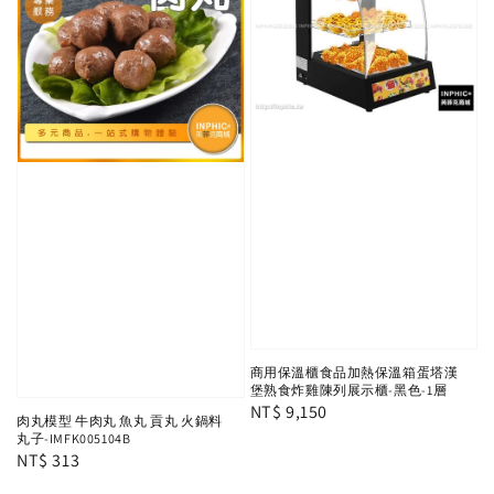
商用保溫櫃食品加熱保溫箱蛋塔漢
堡熟食炸雞陳列展示櫃-黑色-1層
Regular
NT$ 9,150
肉丸模型 牛肉丸 魚丸 貢丸 火鍋料
price
丸子-IMFK005104B
Regular
NT$ 313
price