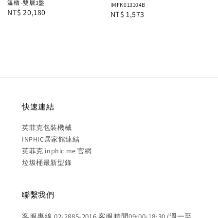
溫櫃 -雙層3盤
IMFK013104B
Regular
NT$ 20,180
Regular
NT$ 1,573
price
price
快速連結
英菲克包裝機械
INPHIC居家館連結
英菲克 inphic.me 官網
垃圾桶最新型錄
聯繫我們
客服專線 02-2885-2016 客服時間09:00-18:30 (週一至