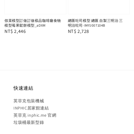
假菜模型訂做訂做樣品咖啡廳食物
總匯吐司模型 總匯 自製三明治 三
模型莓果鬆餅模型_aDXM
明治吐司-IMFJ007104B
Regular
NT$ 2,446
Regular
NT$ 2,728
price
price
快速連結
英菲克包裝機械
INPHIC居家館連結
英菲克 inphic.me 官網
垃圾桶最新型錄