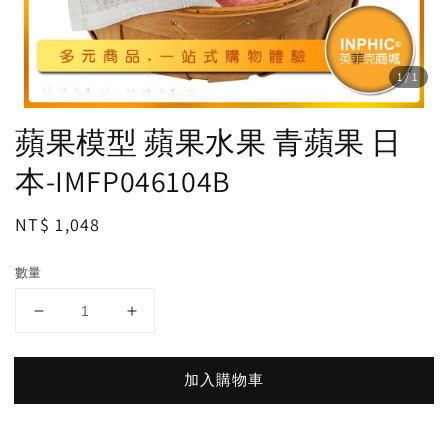
1
/1
蘋果模型 蘋果水果 青蘋果 日
本-IMFP046104B
Regular
NT$ 1,048
price
數量
加入購物車