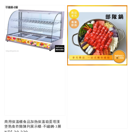
商用保溫櫃食品加熱保溫箱蛋塔漢
堡熟食炸雞陳列展示櫃-不鏽鋼-3層