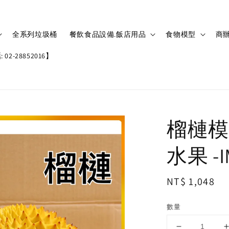
全系列垃圾桶
餐飲食品設備.飯店用品
食物模型
商辦
02-28852016】
榴槤模
水果 -I
Regular
NT$ 1,048
price
數量