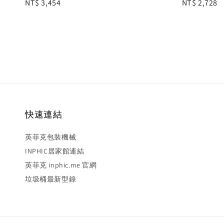
Regular
NT$ 3,454
Regular
NT$ 2,728
price
price
快速連結
英菲克包裝機械
INPHIC居家館連結
英菲克 inphic.me 官網
垃圾桶最新型錄