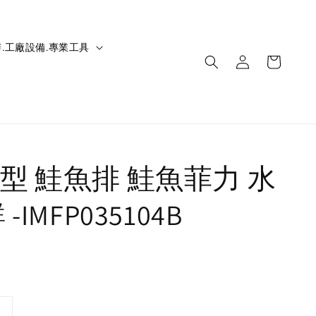
.工廠設備.專業工具
型 鮭魚排 鮭魚菲力 水
-IMFP035104B