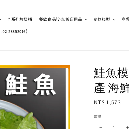
全系列垃圾桶
餐飲食品設備.飯店用品
食物模型
商辦
02-28852016】
鮭魚模
產 海鮮 
Regular
NT$ 1,573
price
數量