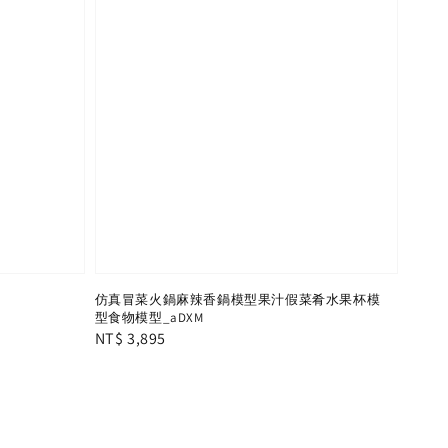
仿真冒菜火鍋麻辣香鍋模型果汁假菜肴水果杯模
型食物模型_aDXM
Regular
NT$ 3,895
price