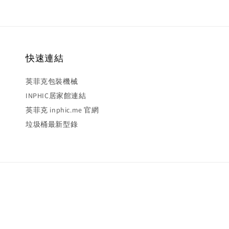
快速連結
英菲克包裝機械
INPHIC居家館連結
英菲克 inphic.me 官網
垃圾桶最新型錄