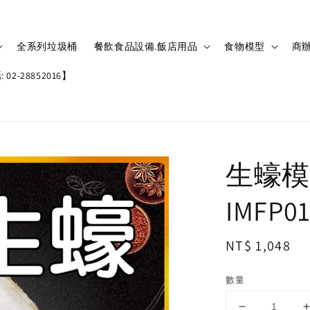
全系列垃圾桶
餐飲食品設備.飯店用品
食物模型
商辦
02-28852016】
生蠔模
IMFP0
Regular
NT$ 1,048
price
數量