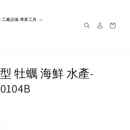
.工廠設備.專業工具
型 牡蠣 海鮮 水產-
10104B