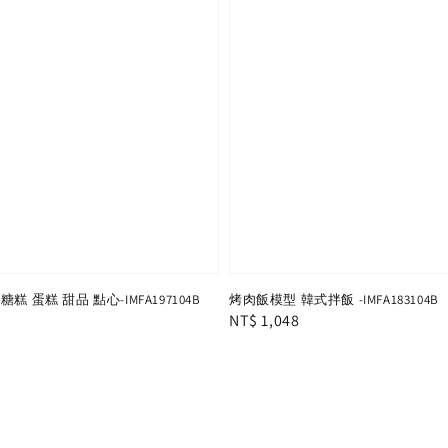
糕 蛋糕 甜品 點心-IMFA197104B
烤肉飯模型 韓式拌飯 -IMFA183104B
Regular
NT$ 1,048
price