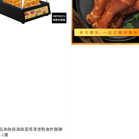
品加熱保溫箱蛋塔漢堡熟食炸雞陳
-1層