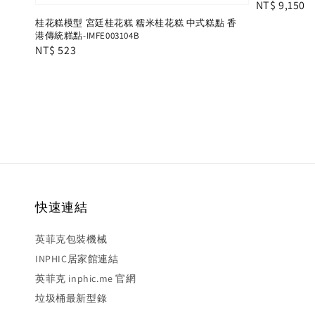
Regular
NT$ 9,150
price
桂花糕模型 宮廷桂花糕 糯米桂花糕 中式糕點 香
港傳統糕點-IMFE003104B
Regular
NT$ 523
price
快速連結
英菲克包裝機械
INPHIC居家館連結
英菲克 inphic.me 官網
垃圾桶最新型錄