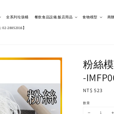
全系列垃圾桶
餐飲食品設備.飯店用品
食物模型
商辦
02-28852016】
粉絲模
-IMFP0
Regular
NT$ 523
price
數量