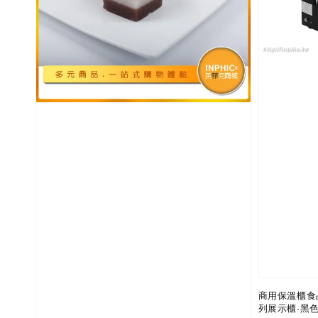
商用保溫櫃食
列展示櫃-黑色