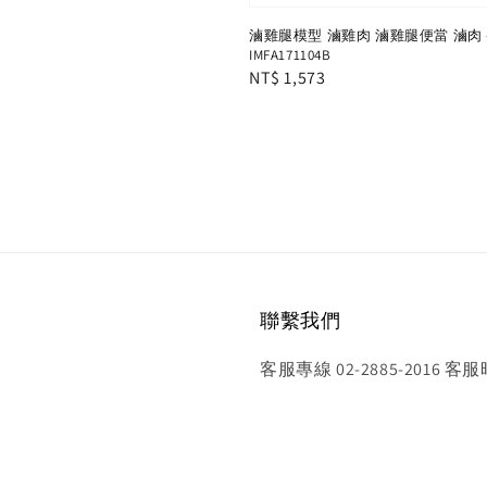
滷雞腿模型 滷雞肉 滷雞腿便當 滷肉 
IMFA171104B
Regular
NT$ 1,573
price
聯繫我們
客服專線 02-2885-2016 客服