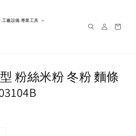
.工廠設備.專業工具
型 粉絲米粉 冬粉 麵條
03104B