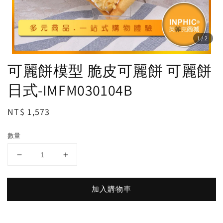
1
/2
可麗餅模型 脆皮可麗餅 可麗餅
日式-IMFM030104B
Regular
NT$ 1,573
price
數量
加入購物車