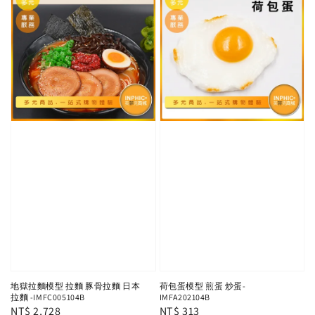
地獄拉麵模型 拉麵 豚骨拉麵 日本
荷包蛋模型 煎蛋 炒蛋-
拉麵 -IMFC005104B
IMFA202104B
Regular
NT$ 2,728
Regular
NT$ 313