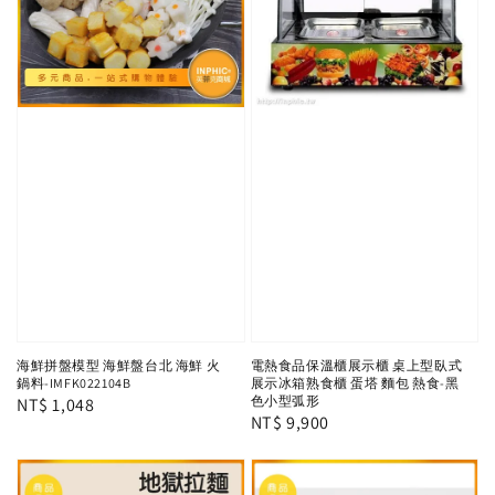
電熱食品保溫櫃展示櫃 桌上型臥式
海鮮拼盤模型 海鮮盤台北 海鮮 火
展示冰箱熟食櫃 蛋塔 麵包 熱食-黑
鍋料-IMFK022104B
色小型弧形
Regular
NT$ 1,048
Regular
NT$ 9,900
price
price