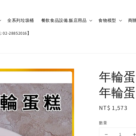
全系列垃圾桶
餐飲食品設備.飯店用品
食物模型
商辦
02-28852016】
年輪蛋
年輪蛋糕
Regular
NT$ 1,573
price
數量