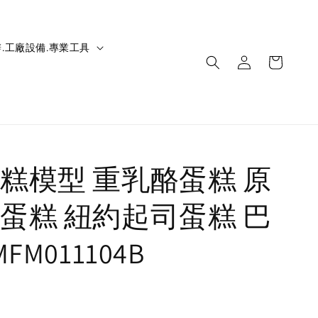
.工廠設備.專業工具
糕模型 重乳酪蛋糕 原
蛋糕 紐約起司蛋糕 巴
FM011104B