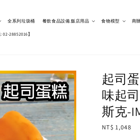
全系列垃圾桶
餐飲食品設備.飯店用品
食物模型
商辦
02-28852016】
起司蛋
味起司
斯克-IM
Regular
NT$ 1,048
price