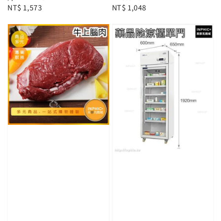
Regular
NT$ 1,573
Regular
NT$ 1,048
price
price