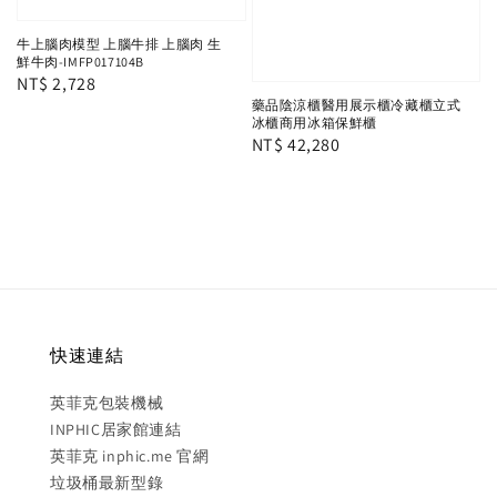
牛上腦肉模型 上腦牛排 上腦肉 生
鮮牛肉-IMFP017104B
Regular
NT$ 2,728
藥品陰涼櫃醫用展示櫃冷藏櫃立式
price
冰櫃商用冰箱保鮮櫃
Regular
NT$ 42,280
price
快速連結
英菲克包裝機械
INPHIC居家館連結
英菲克 inphic.me 官網
垃圾桶最新型錄