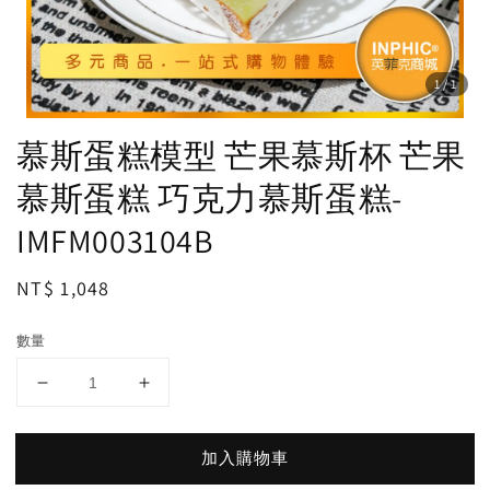
1
/1
慕斯蛋糕模型 芒果慕斯杯 芒果
慕斯蛋糕 巧克力慕斯蛋糕-
IMFM003104B
Regular
NT$ 1,048
price
數量
加入購物車