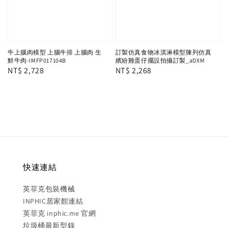
牛上腦肉模型 上腦牛排 上腦肉 生
訂製仿真食物冰淇淋模型陳列仿真
鮮牛肉-IMFP017104B
繽紛雞蛋仔擺設拍攝訂製_aDXM
Regular
NT$ 2,728
Regular
NT$ 2,268
price
price
快速連結
英菲克包裝機械
INPHIC居家館連結
英菲克 inphic.me 官網
垃圾桶最新型錄