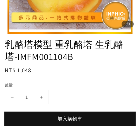
1
/1
乳酪塔模型 重乳酪塔 生乳酪
塔-IMFM001104B
Regular
NT$ 1,048
price
數量
加入購物車