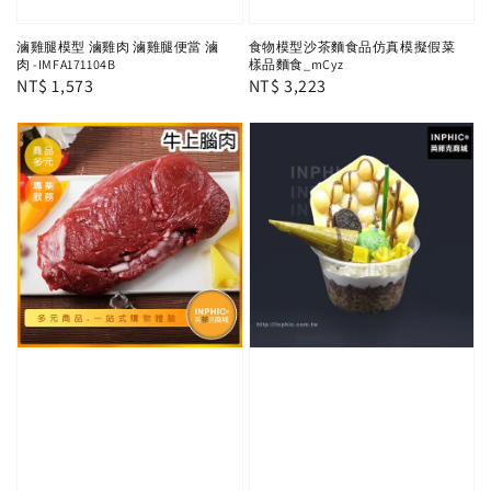
滷雞腿模型 滷雞肉 滷雞腿便當 滷
食物模型沙茶麵食品仿真模擬假菜
肉 -IMFA171104B
樣品麵食_mCyz
Regular
NT$ 1,573
Regular
NT$ 3,223
price
price