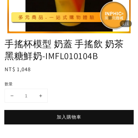
1
/1
手搖杯模型 奶蓋 手搖飲 奶茶
黑糖鮮奶-IMFL010104B
Regular
NT$ 1,048
price
數量
加入購物車