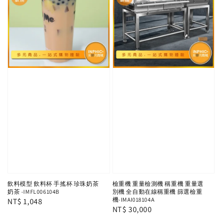
飲料模型 飲料杯 手搖杯 珍珠奶茶
檢重機 重量檢測機 稱重機 重量選
奶茶 -IMFL006104B
別機 全自動在線稱重機 篩選檢重
機-IMAI018104A
Regular
NT$ 1,048
Regular
NT$ 30,000
price
price