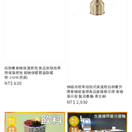
自助餐食物保溫燈泡 食品加熱泡專
用保溫燈泡 寵物保暖爬蟲取暖
燈-250W(亮面)
Regular
NT$ 630
伸縮吊燈單頭掛式保溫燈自助餐升
price
降食物保溫燈食品披薩展示燈 食物
展示架 飯店餐廳-青古銅
Regular
NT$ 2,930
price