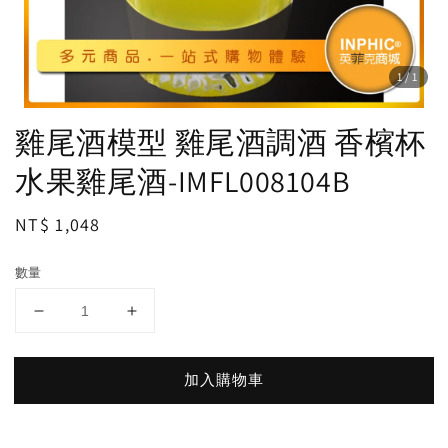
1
/1
雞尾酒模型 雞尾酒調酒 香檳杯
水果雞尾酒-IMFL008104B
Regular
NT$ 1,048
price
數量
加入購物車