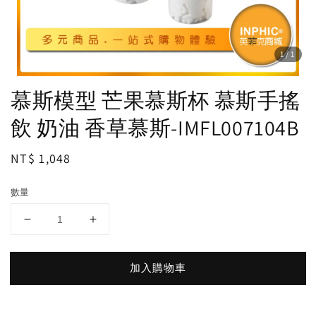
1
/1
慕斯模型 芒果慕斯杯 慕斯手搖
飲 奶油 香草慕斯-IMFL007104B
Regular
NT$ 1,048
price
數量
加入購物車