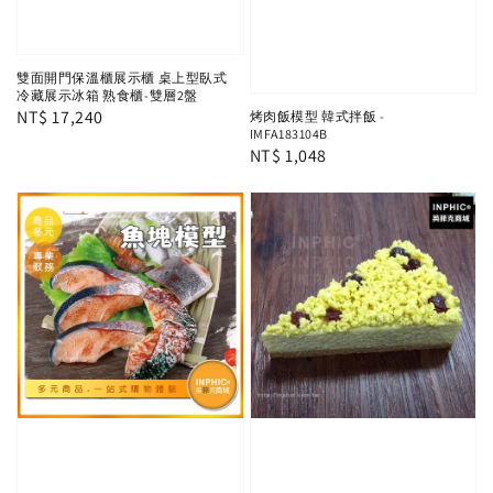
雙面開門保溫櫃展示櫃 桌上型臥式
冷藏展示冰箱 熟食櫃-雙層2盤
Regular
NT$ 17,240
烤肉飯模型 韓式拌飯 -
IMFA183104B
price
Regular
NT$ 1,048
price