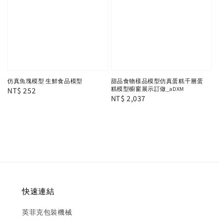
仿真魚塊模型 生鮮食品模型
甜品食物樣品模型仿真蛋糕千層蛋
糕模型櫥窗展示訂做_aDXM
Regular
NT$ 252
Regular
NT$ 2,037
price
price
快速連結
英菲克包裝機械