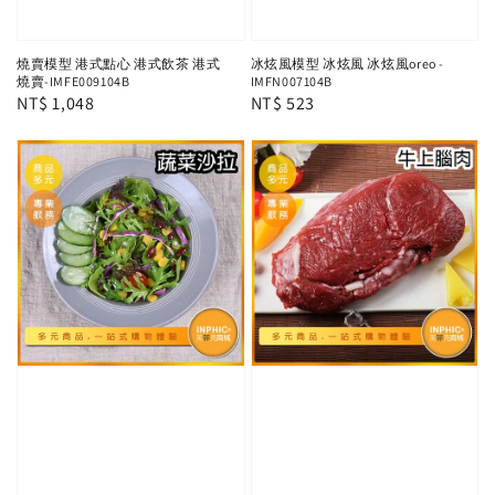
燒賣模型 港式點心 港式飲茶 港式
冰炫風模型 冰炫風 冰炫風oreo -
燒賣-IMFE009104B
IMFN007104B
Regular
NT$ 1,048
Regular
NT$ 523
price
price