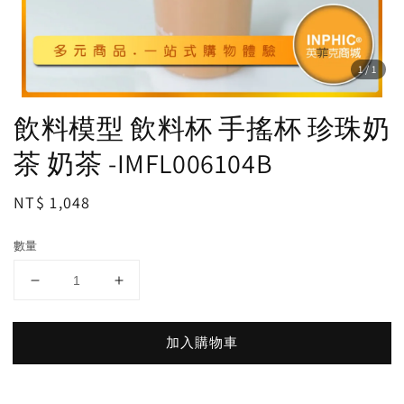
1
/1
飲料模型 飲料杯 手搖杯 珍珠奶
茶 奶茶 -IMFL006104B
Regular
NT$ 1,048
price
數量
加入購物車