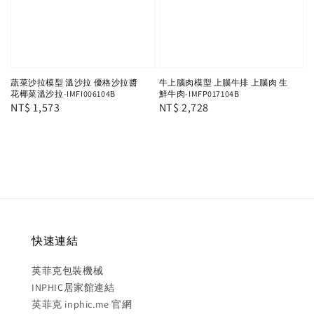
蔬菜沙拉模型 溫沙拉 優格沙拉醬
牛上腦肉模型 上腦牛排 上腦肉 生
花椰菜溫沙拉-IMFI006104B
鮮牛肉-IMFP017104B
Regular
NT$ 1,573
Regular
NT$ 2,728
price
price
快速連結
英菲克包裝機械
INPHIC居家館連結
英菲克 inphic.me 官網