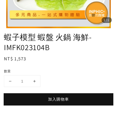
1
/1
蝦子模型 蝦盤 火鍋 海鮮-
IMFK023104B
Regular
NT$ 1,573
price
數量
加入購物車