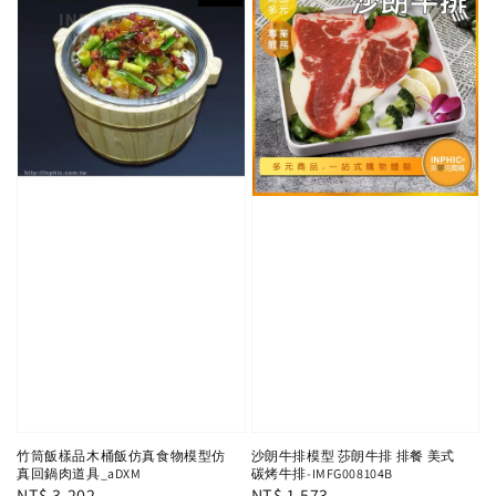
竹筒飯樣品木桶飯仿真食物模型仿
沙朗牛排模型 莎朗牛排 排餐 美式
真回鍋肉道具_aDXM
碳烤牛排-IMFG008104B
Regular
NT$ 3,202
Regular
NT$ 1,573