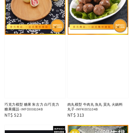
巧克力模型 糖果 朱古力 白巧克力
肉丸模型 牛肉丸 魚丸 貢丸 火鍋料
糖果擺設-IMFO008104B
丸子-IMFK005104B
Regular
NT$ 523
Regular
NT$ 313
price
price