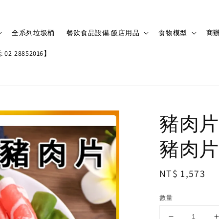
全系列垃圾桶
餐飲食品設備.飯店用品
食物模型
商辦
02-28852016】
豬肉片
豬肉片松
Regular
NT$ 1,573
price
數量