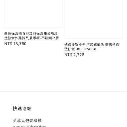
商用保溫櫃食品加熱保溫箱蛋塔漢
堡熟食炸雞陳列展示櫃-不鏽鋼-2層
Regular
NT$ 15,780
豬蹄煲飯模型 港式豬腳飯 臘味豬蹄
煲仔飯 -IMFE024104B
price
Regular
NT$ 2,728
price
快速連結
英菲克包裝機械