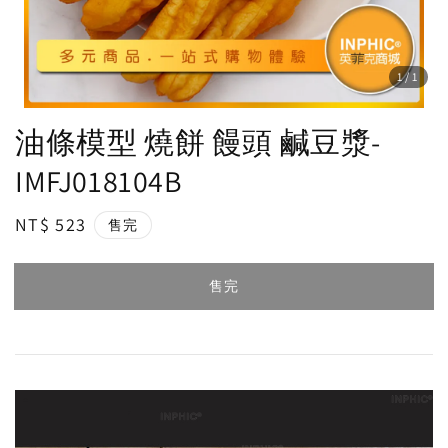
1
/1
油條模型 燒餅 饅頭 鹹豆漿-
IMFJ018104B
Regular
NT$ 523
售完
price
售完