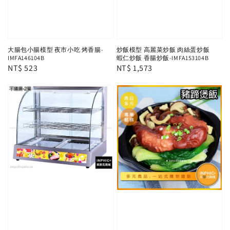
大腸包小腸模型 夜市小吃 烤香腸-
炒飯模型 高麗菜炒飯 肉絲蛋炒飯
IMFA146104B
蝦仁炒飯 香腸炒飯-IMFA153104B
Regular
NT$ 523
Regular
NT$ 1,573
price
price