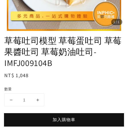
1
/1
草莓吐司模型 草莓蛋吐司 草莓
果醬吐司 草莓奶油吐司-
IMFJ009104B
Regular
NT$ 1,048
price
數量
加入購物車