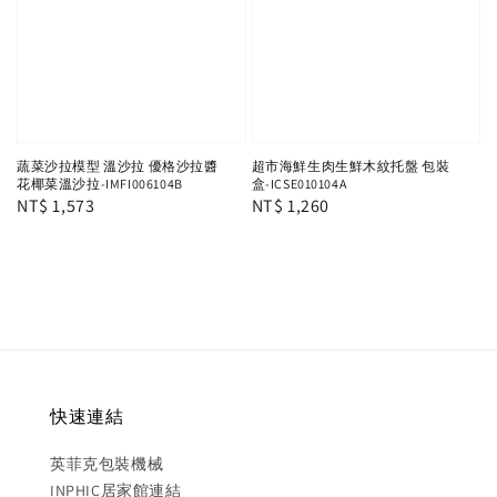
蔬菜沙拉模型 溫沙拉 優格沙拉醬
超市海鮮生肉生鮮木紋托盤 包裝
花椰菜溫沙拉-IMFI006104B
盒-ICSE010104A
Regular
NT$ 1,573
Regular
NT$ 1,260
price
price
快速連結
英菲克包裝機械
INPHIC居家館連結