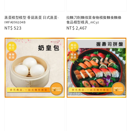
蒸蛋模型模型 香菇蒸蛋 日式蒸蛋-
拉麵刀削麵假菜食物模擬麵食麵條
IMFA096104B
食品模型模具_mCyz
Regular
NT$ 523
Regular
NT$ 2,467
price
price