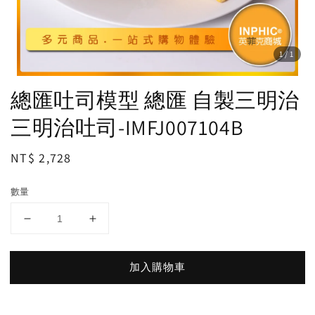
1
/1
總匯吐司模型 總匯 自製三明治
三明治吐司-IMFJ007104B
Regular
NT$ 2,728
price
數量
加入購物車