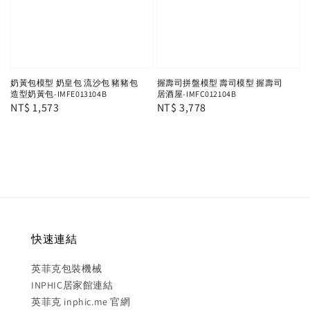
奶黃包模型 奶皇包 流沙包 豬豬包
握壽司拼盤模型 壽司模型 握壽司
造型奶黃包-IMFE013104B
居酒屋-IMFC012104B
Regular
NT$ 1,573
Regular
NT$ 3,778
price
price
快速連結
英菲克包裝機械
INPHIC居家館連結
英菲克 inphic.me 官網