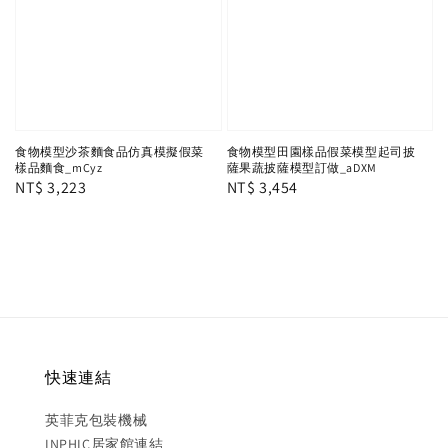
食物模型沙茶麵食品仿真模擬假菜
食物模型田園樣品假菜模型起司披
樣品麵食_mCyz
薩果蔬披薩模型訂做_aDXM
Regular
NT$ 3,223
Regular
NT$ 3,454
price
price
快速連結
英菲克包裝機械
INPHIC居家館連結