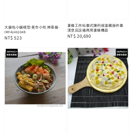
薯條工作站臺式陳列保溫櫃操作臺
大腸包小腸模型 夜市小吃 烤香腸-
漢堡店設備商用薯條機器
IMFA146104B
Regular
NT$ 20,690
Regular
NT$ 523
price
price