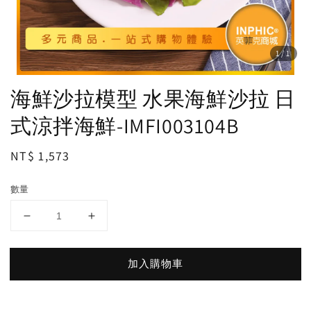
1
/1
海鮮沙拉模型 水果海鮮沙拉 日
式涼拌海鮮-IMFI003104B
Regular
NT$ 1,573
price
數量
加入購物車