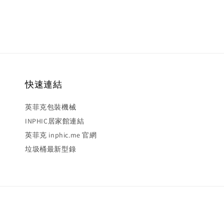
快速連結
英菲克包裝機械
INPHIC居家館連結
英菲克 inphic.me 官網
垃圾桶最新型錄