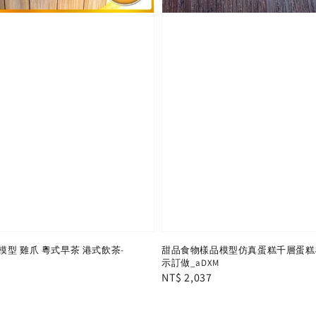
型 雞爪 粵式早茶 港式飲茶-
甜品食物樣品模型仿真蛋糕千層蛋糕
示訂做_aDXM
Regular
NT$ 2,037
price