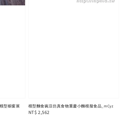
模型櫥窗展
模型麵食豌豆仿真食物重慶小麵模擬食品_mCyz
Regular
NT$ 2,562
price