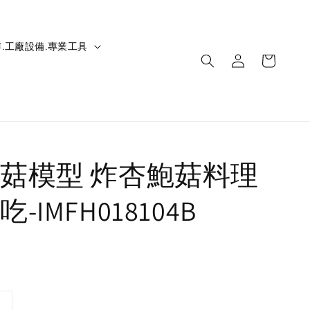
.工廠設備.專業工具
菇模型 炸杏鮑菇料理
-IMFH018104B