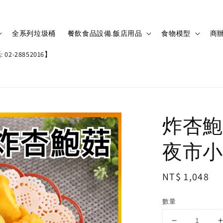
全系列垃圾桶
餐飲食品設備.飯店用品
食物模型
商辦
02-28852016】
炸杏鮑
夜市小吃
Regular
NT$ 1,048
price
數量