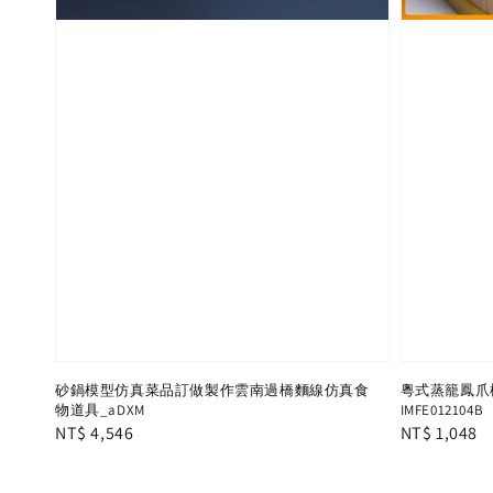
砂鍋模型仿真菜品訂做製作雲南過橋麵線仿真食
粵式蒸籠鳳爪模
物道具_aDXM
IMFE012104B
Regular
NT$ 4,546
Regular
NT$ 1,048
price
price