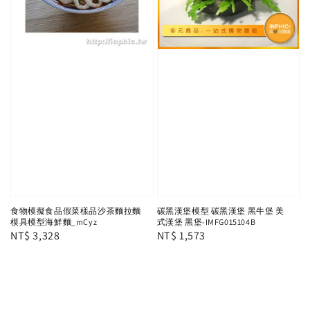
食物模擬食品假菜樣品沙茶麵拉麵
碳黑漢堡模型 碳黑漢堡 黑牛堡 美
模具模型海鮮麵_mCyz
式漢堡 黑堡-IMFG015104B
Regular
NT$ 3,328
Regular
NT$ 1,573
price
price