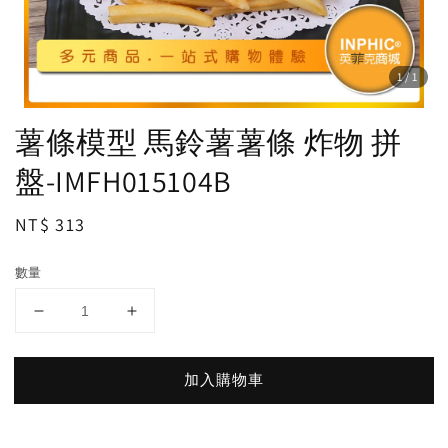
1
/1
薯條模型 馬鈴薯薯條 炸物 拼
盤-IMFH015104B
Regular
NT$ 313
price
數量
加入購物車