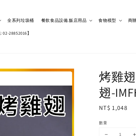
全系列垃圾桶
餐飲食品設備.飯店用品
食物模型
商辦
02-28852016】
烤雞翅
翅-IMF
Regular
NT$ 1,048
price
數量