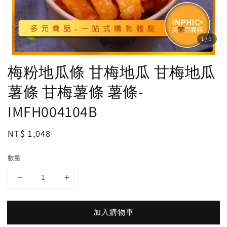
1
/1
梅粉地瓜條 甘梅地瓜 甘梅地瓜
薯條 甘梅薯條 薯條-
IMFH004104B
Regular
NT$ 1,048
price
數量
加入購物車