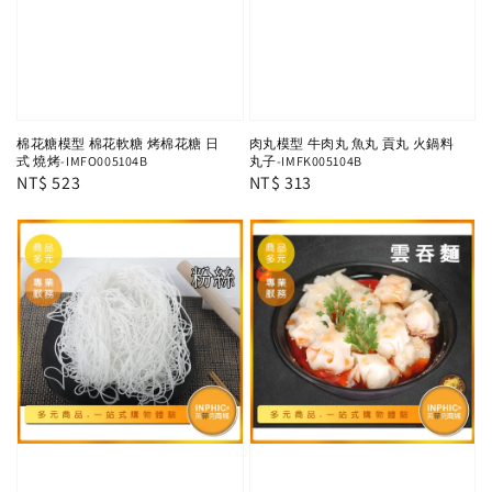
棉花糖模型 棉花軟糖 烤棉花糖 日
肉丸模型 牛肉丸 魚丸 貢丸 火鍋料
式 燒烤-IMFO005104B
丸子-IMFK005104B
Regular
NT$ 523
Regular
NT$ 313
price
price