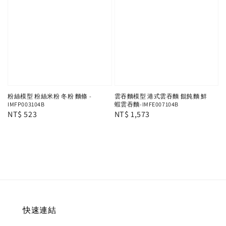
粉絲模型 粉絲米粉 冬粉 麵條 -
雲吞麵模型 港式雲吞麵 餛飩麵 鮮
IMFP003104B
蝦雲吞麵-IMFE007104B
Regular
NT$ 523
Regular
NT$ 1,573
price
price
快速連結