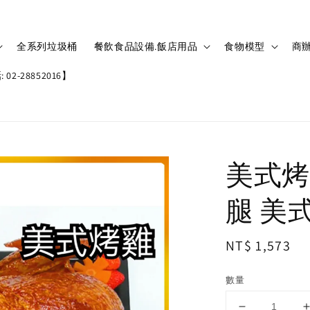
全系列垃圾桶
餐飲食品設備.飯店用品
食物模型
商辦
02-28852016】
美式烤
腿 美式
Regular
NT$ 1,573
price
數量