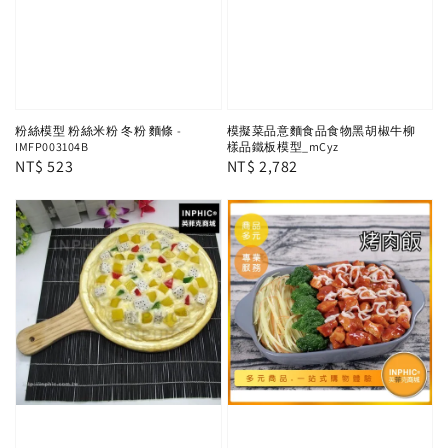
粉絲模型 粉絲米粉 冬粉 麵條 -
模擬菜品意麵食品食物黑胡椒牛柳
IMFP003104B
樣品鐵板模型_mCyz
Regular
NT$ 523
Regular
NT$ 2,782
price
price