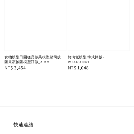
食物模型田園樣品假菜模型起司披
烤肉飯模型 韓式拌飯 -
薩果蔬披薩模型訂做_aDXM
IMFA183104B
Regular
NT$ 3,454
Regular
NT$ 1,048
price
price
快速連結