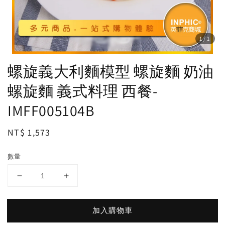
1
/1
螺旋義大利麵模型 螺旋麵 奶油
螺旋麵 義式料理 西餐-
IMFF005104B
Regular
NT$ 1,573
price
數量
加入購物車