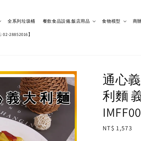
全系列垃圾桶
餐飲食品設備.飯店用品
食物模型
商辦
02-28852016】
通心義
利麵 
IMFF0
Regular
NT$ 1,573
price