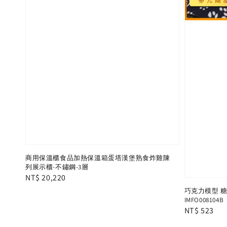
商用保溫櫃食品加熱保溫箱蛋塔漢堡熟食炸雞陳
列展示櫃-不鏽鋼-3層
Regular
NT$ 20,220
price
巧克力模型 糖
IMFO008104B
Regular
NT$ 523
price