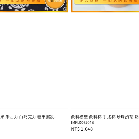
果 朱古力 白巧克力 糖果擺設-
飲料模型 飲料杯 手搖杯 珍珠奶茶 奶茶
IMFL006104B
Regular
NT$ 1,048
price