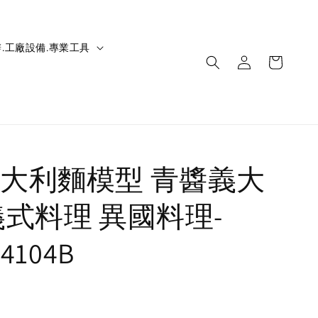
.工廠設備.專業工具
大利麵模型 青醬義大
義式料理 異國料理-
04104B