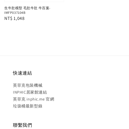
生牛肚模型 毛肚牛肚 牛百葉-
IMFP037104B
Regular
NT$ 1,048
price
快速連結
英菲克包裝機械
INPHIC居家館連結
英菲克 inphic.me 官網
垃圾桶最新型錄
聯繫我們