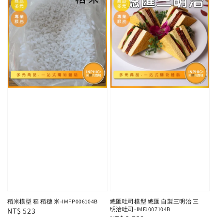
稻米模型 稻 稻穗 米-IMFP006104B
總匯吐司模型 總匯 自製三明治 三
明治吐司-IMFJ007104B
Regular
NT$ 523