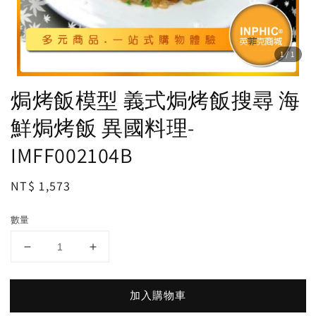
1
/1
焗烤飯模型 義式焗烤飯搜尋 海
鮮焗烤飯 異國料理-
IMFF002104B
Regular
NT$ 1,573
price
數量
加入購物車