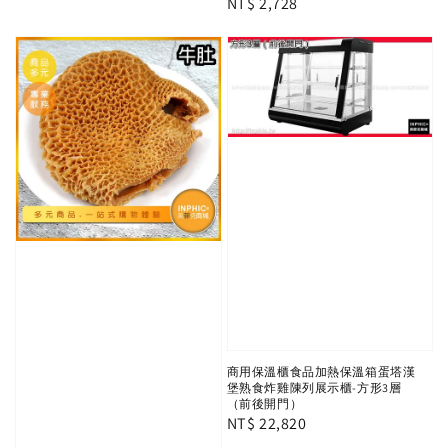
Regular
NT$ 2,728
price
price
商用保溫櫃食品加熱保溫箱蛋塔漢
堡熟食炸雞陳列展示櫃-方形3層
（前後開門）
Regular
NT$ 22,820
price