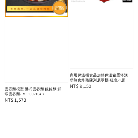
商用保溫櫃食品加熱保溫箱蛋塔漢
堡熟食炸雞陳列展示櫃-紅色-1層
Regular
NT$ 9,150
雲吞麵模型 港式雲吞麵 餛飩麵 鮮
price
蝦雲吞麵-IMFE007104B
Regular
NT$ 1,573
price