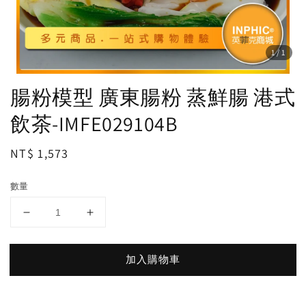
1
/1
腸粉模型 廣東腸粉 蒸鮮腸 港式
飲茶-IMFE029104B
Regular
NT$ 1,573
price
數量
加入購物車