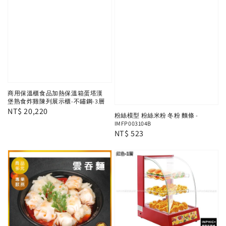
商用保溫櫃食品加熱保溫箱蛋塔漢
堡熟食炸雞陳列展示櫃-不鏽鋼-3層
Regular
NT$ 20,220
粉絲模型 粉絲米粉 冬粉 麵條 -
price
IMFP003104B
Regular
NT$ 523
price