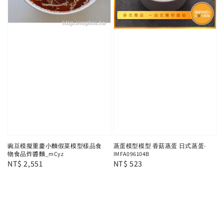
豌豆模擬重慶小麵假菜模型樣品食
蒸蛋模型模型 香菇蒸蛋 日式蒸蛋-
物食品炸醬麵_mCyz
IMFA096104B
Regular
NT$ 2,551
Regular
NT$ 523
price
price