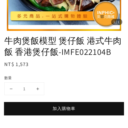
1
/1
牛肉煲飯模型 煲仔飯 港式牛肉
飯 香港煲仔飯-IMFE022104B
Regular
NT$ 1,573
price
數量
加入購物車