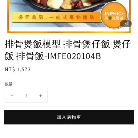
1
/1
排骨煲飯模型 排骨煲仔飯 煲仔
飯 排骨飯-IMFE020104B
Regular
NT$ 1,573
price
數量
加入購物車