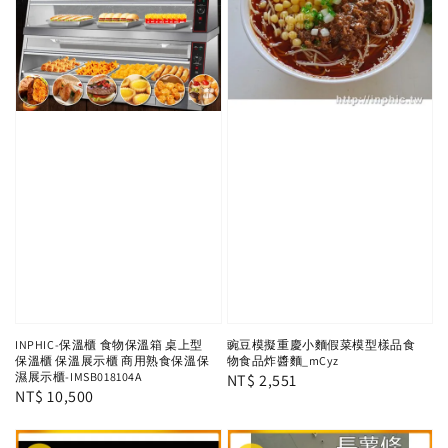
INPHIC-保溫櫃 食物保溫箱 桌上型
豌豆模擬重慶小麵假菜模型樣品食
保溫櫃 保溫展示櫃 商用熟食保溫保
物食品炸醬麵_mCyz
濕展示櫃-IMSB018104A
Regular
NT$ 2,551
Regular
NT$ 10,500
price
price