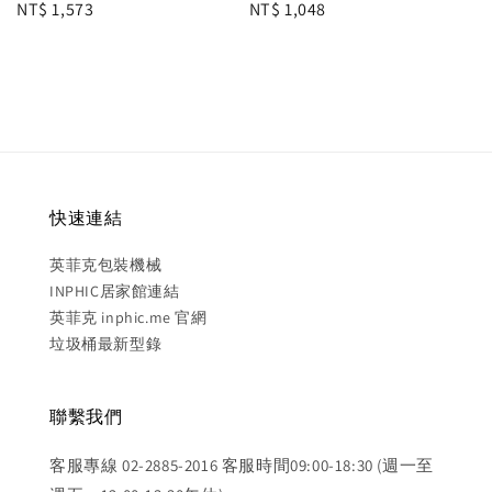
Regular
NT$ 1,573
Regular
NT$ 1,048
price
price
快速連結
英菲克包裝機械
INPHIC居家館連結
英菲克 inphic.me 官網
垃圾桶最新型錄
聯繫我們
客服專線 02-2885-2016 客服時間09:00-18:30 (週一至