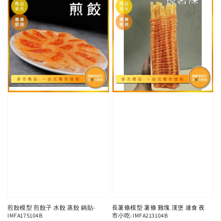
煎餃模型 煎餃子 水餃 蒸餃 鍋貼-
長薯條模型 薯條 雞塊 漢堡 速食 夜
IMFA175104B
市小吃-IMFA213104B