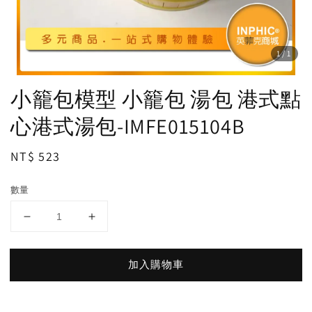
1
/1
小籠包模型 小籠包 湯包 港式點
心港式湯包-IMFE015104B
Regular
NT$ 523
price
數量
加入購物車