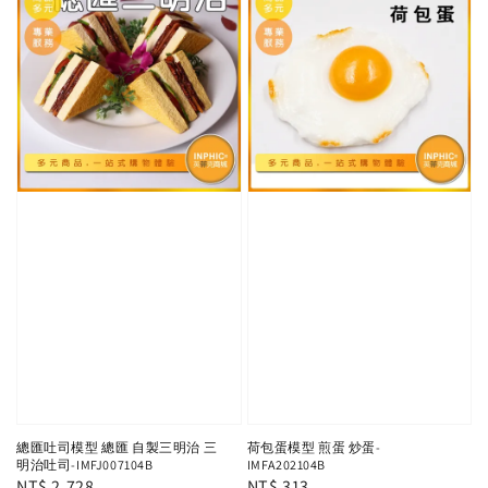
總匯吐司模型 總匯 自製三明治 三
荷包蛋模型 煎蛋 炒蛋-
明治吐司-IMFJ007104B
IMFA202104B
Regular
NT$ 2,728
Regular
NT$ 313