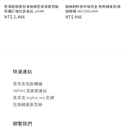
堅果鬆餅模型食物模型假菜模型咖
寵物飼料密封儲存盒 狗狗糧食防潮
啡廳訂做仿真食品_aDXM
儲糧桶-IKCC001104A
Regular
NT$ 2,446
Regular
NT$ 966
price
price
快速連結
英菲克包裝機械
INPHIC居家館連結
英菲克 inphic.me 官網
垃圾桶最新型錄
聯繫我們